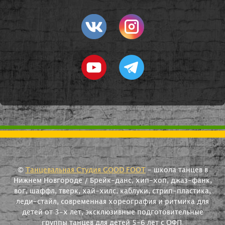
©
Танцевальная Студия GOOD FOOT
- школа танцев в
Нижнем Новгороде / Брейк-данс, хип-хоп, джаз-фанк,
вог, шаффл, тверк, хай-хилс, каблуки, стрип-пластика,
леди-стайл, современная хореография и ритмика для
детей от 3-х лет, эксклюзивные подготовительные
группы танцев для детей 5-6 лет с ОФП.