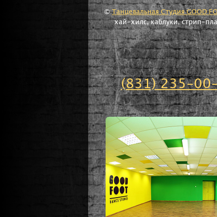
©
Танцевальная Студия GOOD F
хай-хилс, каблуки, стрип-пл
(831) 235-00