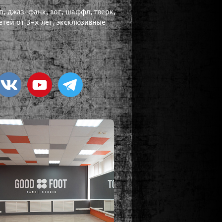
, джаз-фанк, вог, шаффл, тверк,
тей от 3-х лет, эксклюзивные