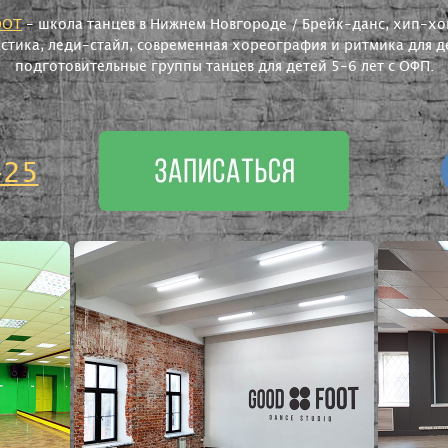
OOT
- школа танцев в Нижнем Новгороде / Брейк-данс, хип-хоп
астика, леди-стайл, современная хореография и ритмика для де
подготовительные группы танцев для детей 5-6 лет с ОФП.
-25