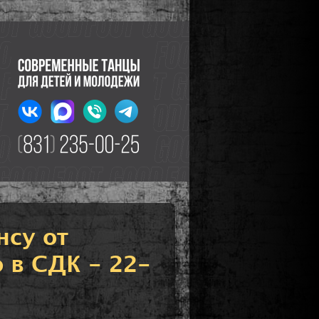
нсу от
 в СДК - 22-