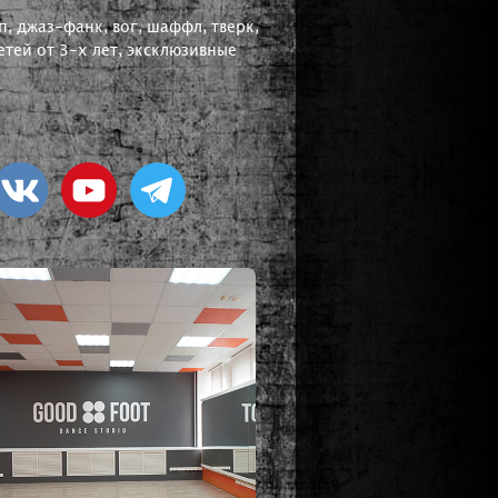
, джаз-фанк, вог, шаффл, тверк,
тей от 3-х лет, эксклюзивные