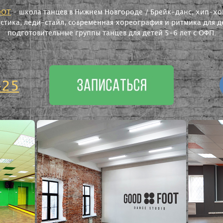
OOT
- школа танцев в Нижнем Новгороде / Брейк-данс, хип-хоп
астика, леди-стайл, современная хореография и ритмика для де
подготовительные группы танцев для детей 5-6 лет с ОФП.
-25