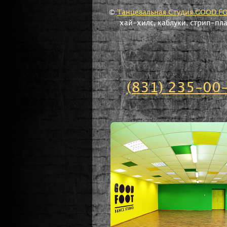
©
Танцевальная Студия GOOD F
хай-хилс, каблуки, стрип-пл
(831) 235-00