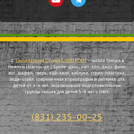
©
Танцевальная Студия GOOD FOOT
- школа танцев в
Нижнем Новгороде / Брейк-данс, хип-хоп, джаз-фанк,
вог, шаффл, тверк, хай-хилс, каблуки, стрип-пластика,
леди-стайл, современная хореография и ритмика для
детей от 3-х лет, эксклюзивные подготовительные
группы танцев для детей 5-6 лет с ОФП.
(831) 235-00-25