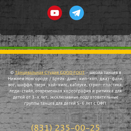
©
Танцевальная Студия GOOD FOOT
- школа танцев в
Нижнем Новгороде / Брейк-данс, хип-хоп, джаз-фанк,
вог, шаффл, тверк, хай-хилс, каблуки, стрип-пластика,
леди-стайл, современная хореография и ритмика для
детей от 3-х лет, эксклюзивные подготовительные
группы танцев для детей 5-6 лет с ОФП.
(831) 235-00-25