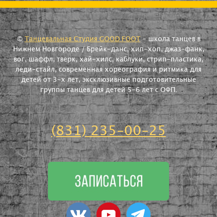
©
Танцевальная Студия GOOD FOOT
- школа танцев в
Нижнем Новгороде / Брейк-данс, хип-хоп, джаз-фанк,
вог, шаффл, тверк, хай-хилс, каблуки, стрип-пластика,
леди-стайл, современная хореография и ритмика для
детей от 3-х лет, эксклюзивные подготовительные
группы танцев для детей 5-6 лет с ОФП.
(831) 235-00-25