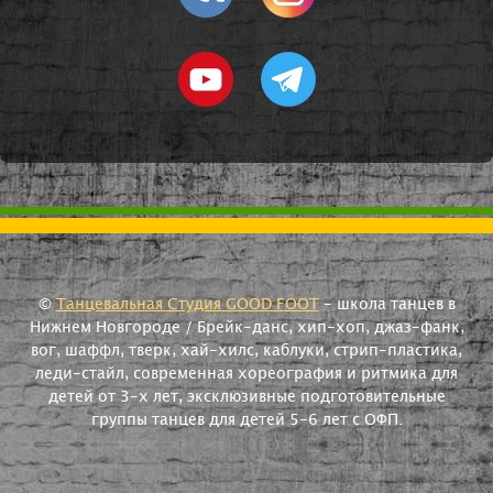
©
Танцевальная Студия GOOD FOOT
- школа танцев в
Нижнем Новгороде / Брейк-данс, хип-хоп, джаз-фанк,
вог, шаффл, тверк, хай-хилс, каблуки, стрип-пластика,
леди-стайл, современная хореография и ритмика для
детей от 3-х лет, эксклюзивные подготовительные
группы танцев для детей 5-6 лет с ОФП.