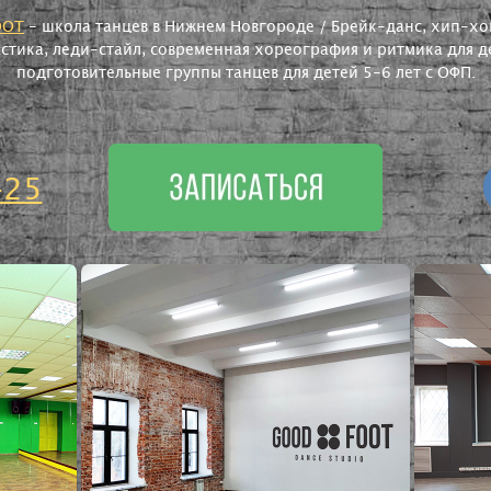
OOT
- школа танцев в Нижнем Новгороде / Брейк-данс, хип-хоп
астика, леди-стайл, современная хореография и ритмика для де
подготовительные группы танцев для детей 5-6 лет с ОФП.
-25