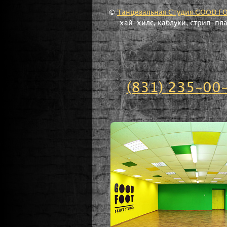
©
Танцевальная Студия GOOD F
хай-хилс, каблуки, стрип-пл
(831) 235-00