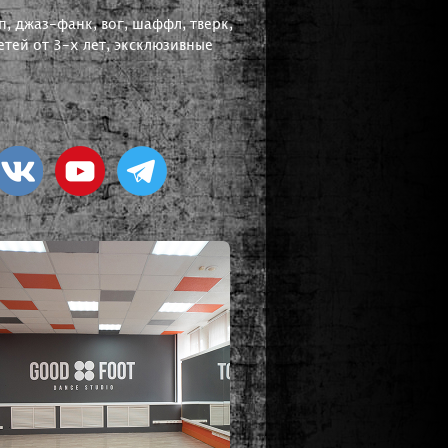
, джаз-фанк, вог, шаффл, тверк,
тей от 3-х лет, эксклюзивные