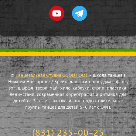
©
Танцевальная Студия GOOD FOOT
- школа танцев в
Нижнем Новгороде / Брейк-данс, хип-хоп, джаз-фанк,
вог, шаффл, тверк, хай-хилс, каблуки, стрип-пластика,
леди-стайл, современная хореография и ритмика для
детей от 3-х лет, эксклюзивные подготовительные
группы танцев для детей 5-6 лет с ОФП.
(831) 235-00-25