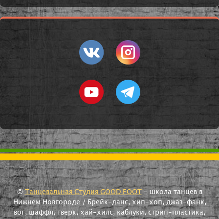
©
Танцевальная Студия GOOD FOOT
- школа танцев в
Нижнем Новгороде / Брейк-данс, хип-хоп, джаз-фанк,
вог, шаффл, тверк, хай-хилс, каблуки, стрип-пластика,