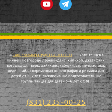
©
Танцевальная Студия GOOD FOOT
- школа танцев в
Нижнем Новгороде / Брейк-данс, хип-хоп, джаз-фанк,
вог, шаффл, тверк, хай-хилс, каблуки, стрип-пластика,
леди-стайл, современная хореография и ритмика для
детей от 3-х лет, эксклюзивные подготовительные
группы танцев для детей 5-6 лет с ОФП.
(831) 235-00-25