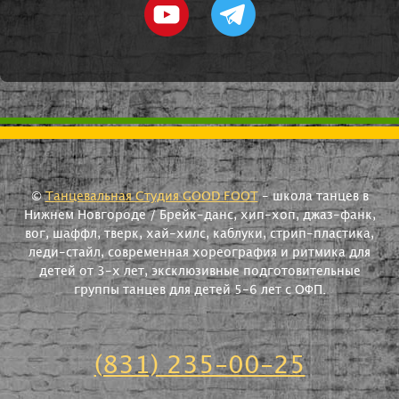
©
Танцевальная Студия GOOD FOOT
- школа танцев в
Нижнем Новгороде / Брейк-данс, хип-хоп, джаз-фанк,
вог, шаффл, тверк, хай-хилс, каблуки, стрип-пластика,
леди-стайл, современная хореография и ритмика для
детей от 3-х лет, эксклюзивные подготовительные
группы танцев для детей 5-6 лет с ОФП.
(831) 235-00-25