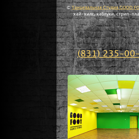
©
Танцевальная Студия GOOD F
хай-хилс, каблуки, стрип-пл
(831) 235-00