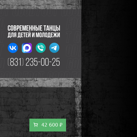
и
42 600 ₽