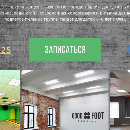
OOT
- школа танцев в Нижнем Новгороде / Брейк-данс, хип-хоп
астика, леди-стайл, современная хореография и ритмика для де
подготовительные группы танцев для детей 5-6 лет с ОФП.
-25