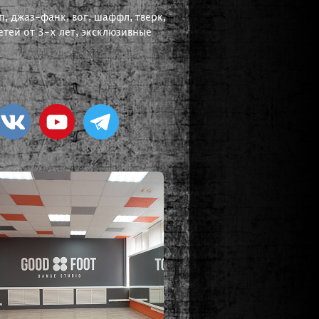
, джаз-фанк, вог, шаффл, тверк,
тей от 3-х лет, эксклюзивные