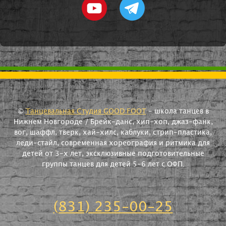
©
Танцевальная Студия GOOD FOOT
- школа танцев в
Нижнем Новгороде / Брейк-данс, хип-хоп, джаз-фанк,
вог, шаффл, тверк, хай-хилс, каблуки, стрип-пластика,
леди-стайл, современная хореография и ритмика для
детей от 3-х лет, эксклюзивные подготовительные
группы танцев для детей 5-6 лет с ОФП.
(831) 235-00-25