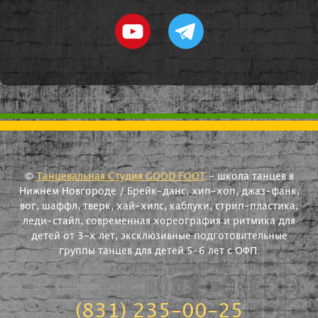
©
Танцевальная Студия GOOD FOOT
- школа танцев в
Нижнем Новгороде / Брейк-данс, хип-хоп, джаз-фанк,
вог, шаффл, тверк, хай-хилс, каблуки, стрип-пластика,
леди-стайл, современная хореография и ритмика для
детей от 3-х лет, эксклюзивные подготовительные
группы танцев для детей 5-6 лет с ОФП.
(831) 235-00-25