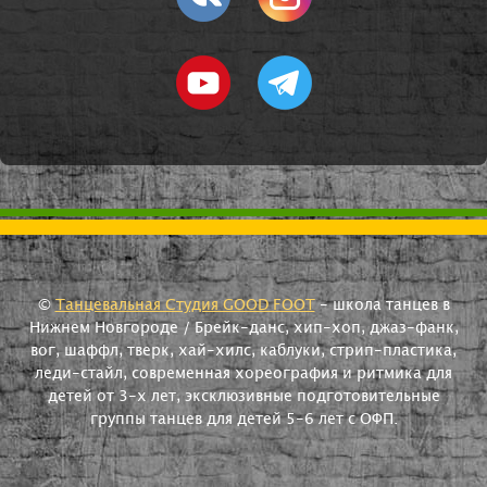
©
Танцевальная Студия GOOD FOOT
- школа танцев в
Нижнем Новгороде / Брейк-данс, хип-хоп, джаз-фанк,
вог, шаффл, тверк, хай-хилс, каблуки, стрип-пластика,
леди-стайл, современная хореография и ритмика для
детей от 3-х лет, эксклюзивные подготовительные
группы танцев для детей 5-6 лет с ОФП.