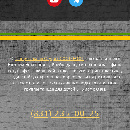
©
Танцевальная Студия GOOD FOOT
- школа танцев в
Нижнем Новгороде / Брейк-данс, хип-хоп, джаз-фанк,
вог, шаффл, тверк, хай-хилс, каблуки, стрип-пластика,
леди-стайл, современная хореография и ритмика для
детей от 3-х лет, эксклюзивные подготовительные
группы танцев для детей 5-6 лет с ОФП.
(831) 235-00-25