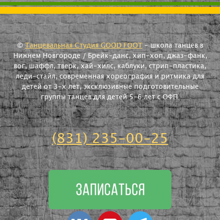
©
Танцевальная Студия GOOD FOOT
- школа танцев в
Нижнем Новгороде / Брейк-данс, хип-хоп, джаз-фанк,
вог, шаффл, тверк, хай-хилс, каблуки, стрип-пластика,
леди-стайл, современная хореография и ритмика для
детей от 3-х лет, эксклюзивные подготовительные
группы танцев для детей 5-6 лет с ОФП.
(831) 235-00-25