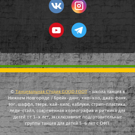
©
Танцевальная Студия GOOD FOOT
- школа танцев в
Нижнем Новгороде / Брейк-данс, хип-хоп, джаз-фанк,
вог, шаффл, тверк, хай-хилс, каблуки, стрип-пластика,
леди-стайл, современная хореография и ритмика для
детей от 3-х лет, эксклюзивные подготовительные
группы танцев для детей 5-6 лет с ОФП.