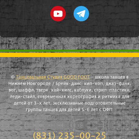
©
Танцевальная Студия GOOD FOOT
- школа танцев в
Нижнем Новгороде / Брейк-данс, хип-хоп, джаз-фанк,
вог, шаффл, тверк, хай-хилс, каблуки, стрип-пластика,
леди-стайл, современная хореография и ритмика для
детей от 3-х лет, эксклюзивные подготовительные
группы танцев для детей 5-6 лет с ОФП.
(831) 235-00-25