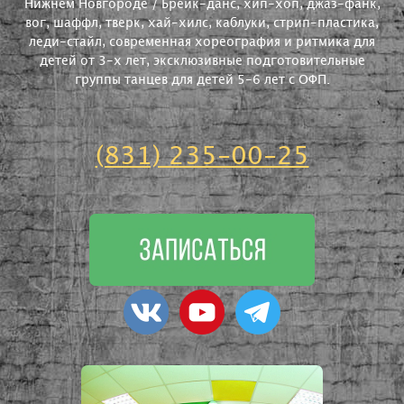
Нижнем Новгороде / Брейк-данс, хип-хоп, джаз-фанк,
вог, шаффл, тверк, хай-хилс, каблуки, стрип-пластика,
леди-стайл, современная хореография и ритмика для
детей от 3-х лет, эксклюзивные подготовительные
группы танцев для детей 5-6 лет с ОФП.
(831) 235-00-25