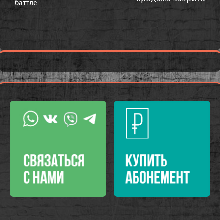
баттле