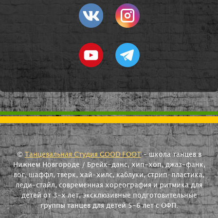
©
Танцевальная Студия GOOD FOOT
- школа танцев в
Нижнем Новгороде / Брейк-данс, хип-хоп, джаз-фанк,
вог, шаффл, тверк, хай-хилс, каблуки, стрип-пластика,
леди-стайл, современная хореография и ритмика для
детей от 3-х лет, эксклюзивные подготовительные
группы танцев для детей 5-6 лет с ОФП.