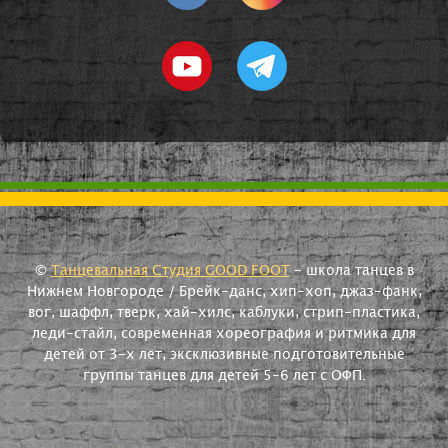
©
Танцевальная Студия GOOD FOOT
- школа танцев в
Нижнем Новгороде / Брейк-данс, хип-хоп, джаз-фанк,
вог, шаффл, тверк, хай-хилс, каблуки, стрип-пластика,
леди-стайл, современная хореография и ритмика для
детей от 3-х лет, эксклюзивные подготовительные
группы танцев для детей 5-6 лет с ОФП.