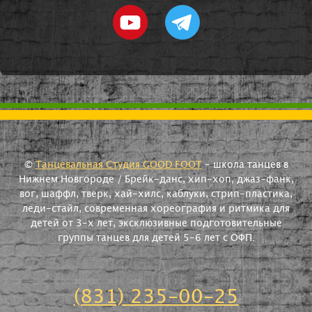
©
Танцевальная Студия GOOD FOOT
- школа танцев в
Нижнем Новгороде / Брейк-данс, хип-хоп, джаз-фанк,
вог, шаффл, тверк, хай-хилс, каблуки, стрип-пластика,
леди-стайл, современная хореография и ритмика для
детей от 3-х лет, эксклюзивные подготовительные
группы танцев для детей 5-6 лет с ОФП.
(831) 235-00-25