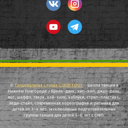
©
Танцевальная Студия GOOD FOOT
- школа танцев в
Нижнем Новгороде / Брейк-данс, хип-хоп, джаз-фанк,
вог, шаффл, тверк, хай-хилс, каблуки, стрип-пластика,
леди-стайл, современная хореография и ритмика для
детей от 3-х лет, эксклюзивные подготовительные
группы танцев для детей 5-6 лет с ОФП.