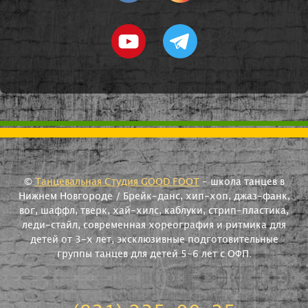
©
Танцевальная Студия GOOD FOOT
- школа танцев в
Нижнем Новгороде / Брейк-данс, хип-хоп, джаз-фанк,
вог, шаффл, тверк, хай-хилс, каблуки, стрип-пластика,
леди-стайл, современная хореография и ритмика для
детей от 3-х лет, эксклюзивные подготовительные
группы танцев для детей 5-6 лет с ОФП.