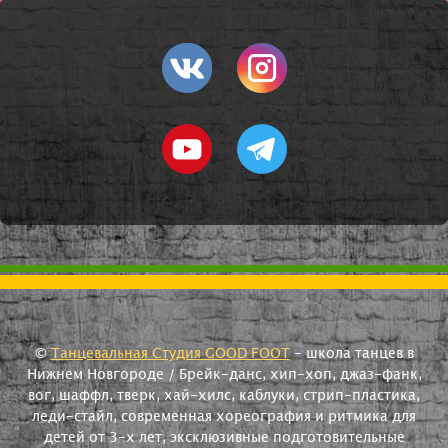
©
Танцевальная Студия GOOD FOOT
- школа танцев в
Нижнем Новгороде / Брейк-данс, хип-хоп, джаз-фанк,
вог, шаффл, тверк, хай-хилс, каблуки, стрип-пластика,
леди-стайл, современная хореография и ритмика для
детей от 3-х лет, эксклюзивные подготовительные