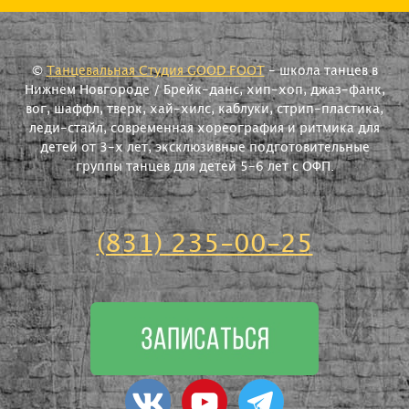
©
Танцевальная Студия GOOD FOOT
- школа танцев в
Нижнем Новгороде / Брейк-данс, хип-хоп, джаз-фанк,
вог, шаффл, тверк, хай-хилс, каблуки, стрип-пластика,
леди-стайл, современная хореография и ритмика для
детей от 3-х лет, эксклюзивные подготовительные
группы танцев для детей 5-6 лет с ОФП.
(831) 235-00-25