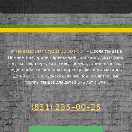
©
Танцевальная Студия GOOD FOOT
- школа танцев в
Нижнем Новгороде / Брейк-данс, хип-хоп, джаз-фанк,
вог, шаффл, тверк, хай-хилс, каблуки, стрип-пластика,
леди-стайл, современная хореография и ритмика для
детей от 3-х лет, эксклюзивные подготовительные
группы танцев для детей 5-6 лет с ОФП.
(831) 235-00-25