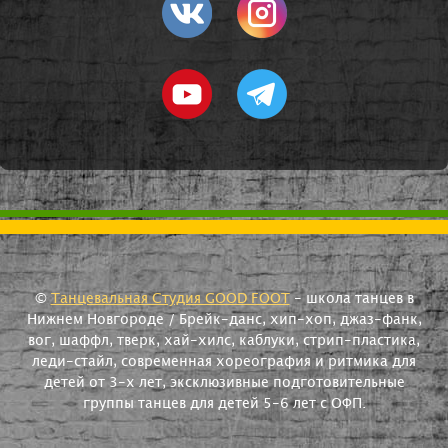
©
Танцевальная Студия GOOD FOOT
- школа танцев в
Нижнем Новгороде / Брейк-данс, хип-хоп, джаз-фанк,
вог, шаффл, тверк, хай-хилс, каблуки, стрип-пластика,
леди-стайл, современная хореография и ритмика для
детей от 3-х лет, эксклюзивные подготовительные
группы танцев для детей 5-6 лет с ОФП.