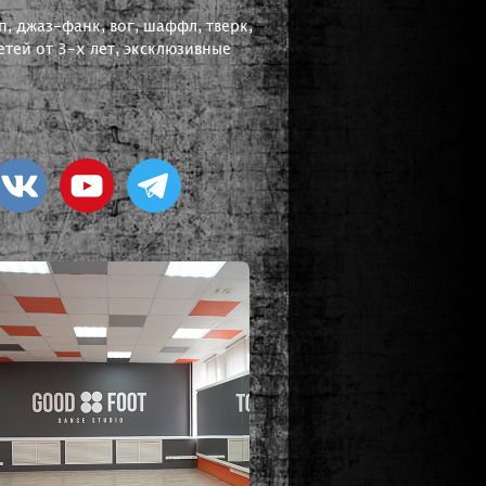
, джаз-фанк, вог, шаффл, тверк,
тей от 3-х лет, эксклюзивные