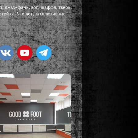
, джаз-фанк, вог, шаффл, тверк,
тей от 3-х лет, эксклюзивные