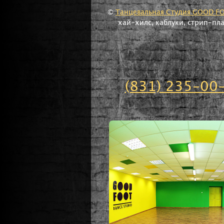
©
Танцевальная Студия GOOD F
хай-хилс, каблуки, стрип-пл
(831) 235-00