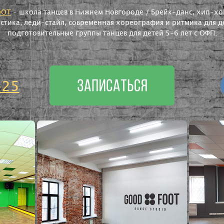
OOT
- школа танцев в Нижнем Новгороде / Брейк-данс, хип-хоп
астика, леди-стайл, современная хореография и ритмика для де
подготовительные группы танцев для детей 5-6 лет с ОФП.
-25