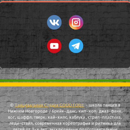
©
Танцевальная Студия GOOD FOOT
- школа танцев в
Нижнем Новгороде / Брейк-данс, хип-хоп, джаз-фанк,
вог, шаффл, тверк, хай-хилс, каблуки, стрип-пластика,
леди-стайл, современная хореография и ритмика для
детей от 3-х лет, эксклюзивные подготовительные