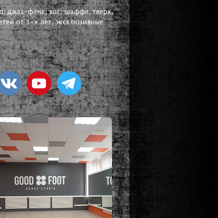
, джаз-фанк, вог, шаффл, тверк,
тей от 3-х лет, эксклюзивные