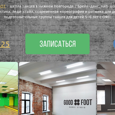
OOT
- школа танцев в Нижнем Новгороде / Брейк-данс, хип-хоп
астика, леди-стайл, современная хореография и ритмика для де
подготовительные группы танцев для детей 5-6 лет с ОФП.
-25