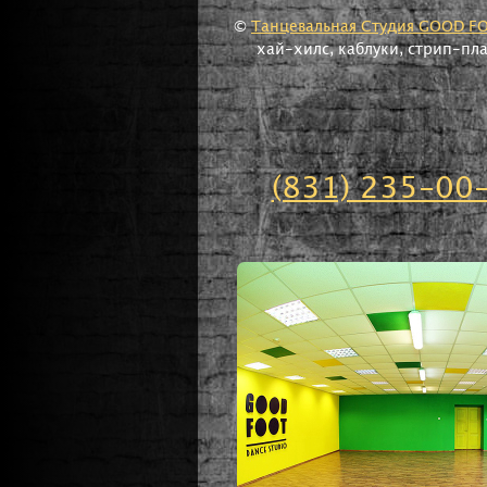
©
Танцевальная Студия GOOD F
хай-хилс, каблуки, стрип-пл
(831) 235-00