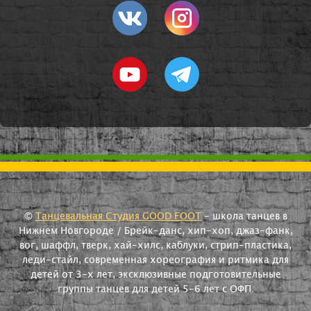
©
Танцевальная Студия GOOD FOOT
- школа танцев в
Нижнем Новгороде / Брейк-данс, хип-хоп, джаз-фанк,
вог, шаффл, тверк, хай-хилс, каблуки, стрип-пластика,
леди-стайл, современная хореография и ритмика для
детей от 3-х лет, эксклюзивные подготовительные
группы танцев для детей 5-6 лет с ОФП.