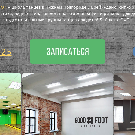
OOT
- школа танцев в Нижнем Новгороде / Брейк-данс, хип-хоп
астика, леди-стайл, современная хореография и ритмика для де
подготовительные группы танцев для детей 5-6 лет с ОФП.
-25