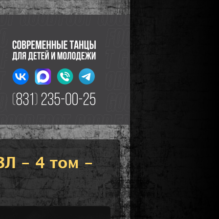
Л - 4 том -