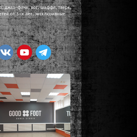
, джаз-фанк, вог, шаффл, тверк,
тей от 3-х лет, эксклюзивные