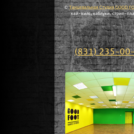
©
Танцевальная Студия GOOD F
хай-хилс, каблуки, стрип-пл
(831) 235-00