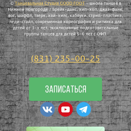
©
Танцевальная Студия GOOD FOOT
- школа танцев в
Нижнем Новгороде / Брейк-данс, хип-хоп, джаз-фанк,
вог, шаффл, тверк, хай-хилс, каблуки, стрип-пластика,
леди-стайл, современная хореография и ритмика для
детей от 3-х лет, эксклюзивные подготовительные
группы танцев для детей 5-6 лет с ОФП.
(831) 235-00-25