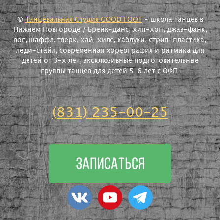
©
Танцевальная Студия GOOD FOOT
- школа танцев в
Нижнем Новгороде / Брейк-данс, хип-хоп, джаз-фанк,
вог, шаффл, тверк, хай-хилс, каблуки, стрип-пластика,
леди-стайл, современная хореография и ритмика для
детей от 3-х лет, эксклюзивные подготовительные
группы танцев для детей 5-6 лет с ОФП.
(831) 235-00-25