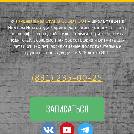
©
Танцевальная Студия GOOD FOOT
- школа танцев в
Нижнем Новгороде / Брейк-данс, хип-хоп, джаз-фанк,
вог, шаффл, тверк, хай-хилс, каблуки, стрип-пластика,
леди-стайл, современная хореография и ритмика для
детей от 3-х лет, эксклюзивные подготовительные
группы танцев для детей 5-6 лет с ОФП.
(831) 235-00-25