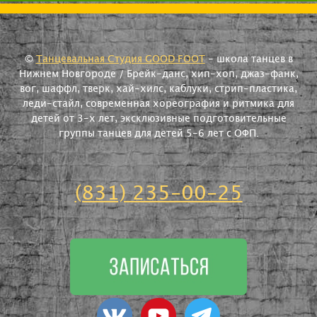
©
Танцевальная Студия GOOD FOOT
- школа танцев в
Нижнем Новгороде / Брейк-данс, хип-хоп, джаз-фанк,
вог, шаффл, тверк, хай-хилс, каблуки, стрип-пластика,
леди-стайл, современная хореография и ритмика для
детей от 3-х лет, эксклюзивные подготовительные
группы танцев для детей 5-6 лет с ОФП.
(831) 235-00-25