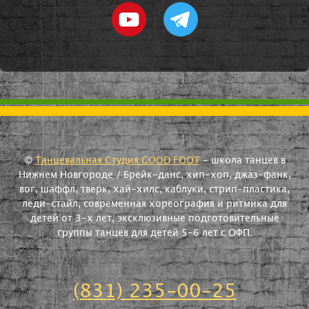
©
Танцевальная Студия GOOD FOOT
- школа танцев в
Нижнем Новгороде / Брейк-данс, хип-хоп, джаз-фанк,
вог, шаффл, тверк, хай-хилс, каблуки, стрип-пластика,
леди-стайл, современная хореография и ритмика для
детей от 3-х лет, эксклюзивные подготовительные
группы танцев для детей 5-6 лет с ОФП.
(831) 235-00-25