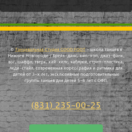
©
Танцевальная Студия GOOD FOOT
- школа танцев в
Нижнем Новгороде / Брейк-данс, хип-хоп, джаз-фанк,
вог, шаффл, тверк, хай-хилс, каблуки, стрип-пластика,
леди-стайл, современная хореография и ритмика для
детей от 3-х лет, эксклюзивные подготовительные
группы танцев для детей 5-6 лет с ОФП.
(831) 235-00-25