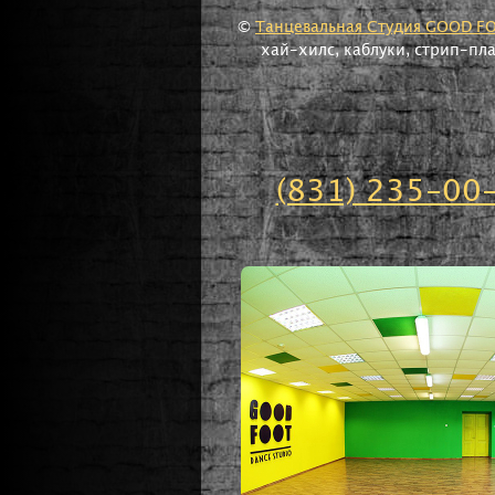
©
Танцевальная Студия GOOD F
хай-хилс, каблуки, стрип-пл
(831) 235-00