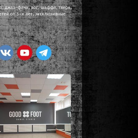
, джаз-фанк, вог, шаффл, тверк,
тей от 3-х лет, эксклюзивные