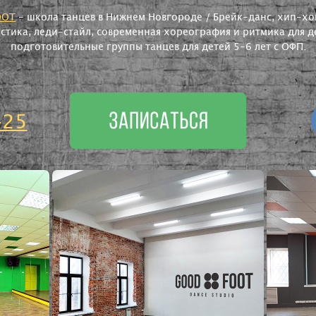
OOT
- школа танцев в Нижнем Новгороде / Брейк-данс, хип-хоп
астика, леди-стайл, современная хореография и ритмика для де
подготовительные группы танцев для детей 5-6 лет с ОФП.
-25