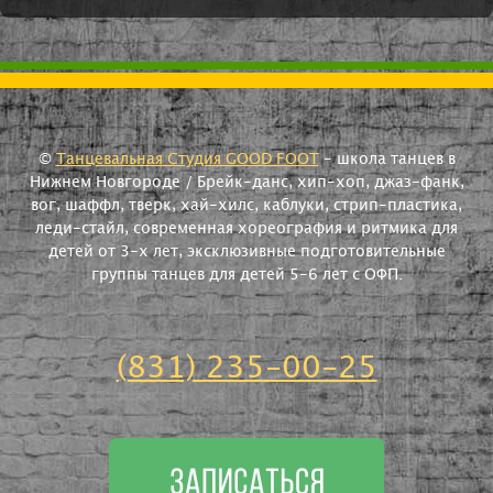
©
Танцевальная Студия GOOD FOOT
- школа танцев в
Нижнем Новгороде / Брейк-данс, хип-хоп, джаз-фанк,
вог, шаффл, тверк, хай-хилс, каблуки, стрип-пластика,
леди-стайл, современная хореография и ритмика для
детей от 3-х лет, эксклюзивные подготовительные
группы танцев для детей 5-6 лет с ОФП.
(831) 235-00-25