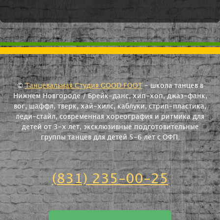
©
Танцевальная Студия GOOD FOOT
- школа танцев в
Нижнем Новгороде / Брейк-данс, хип-хоп, джаз-фанк,
вог, шаффл, тверк, хай-хилс, каблуки, стрип-пластика,
леди-стайл, современная хореография и ритмика для
детей от 3-х лет, эксклюзивные подготовительные
группы танцев для детей 5-6 лет с ОФП.
(831) 235-00-25