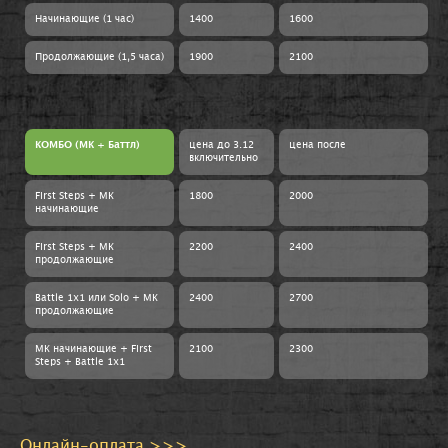
Начинающие (1 час)
1400
1600
Продолжающие (1,5 часа)
1900
2100
КОМБО (МК + Баттл)
цена до 3
.12
цена после
включительно
First Steps + МК
1800
2000
начинающие
First Steps + МК
2200
2400
продолжающие
Battle 1х1 или Solo + МК
2400
2700
продолжающие
МК начинающие + First
2100
2300
Steps + Battle 1x1
Онлайн-оплата >>>