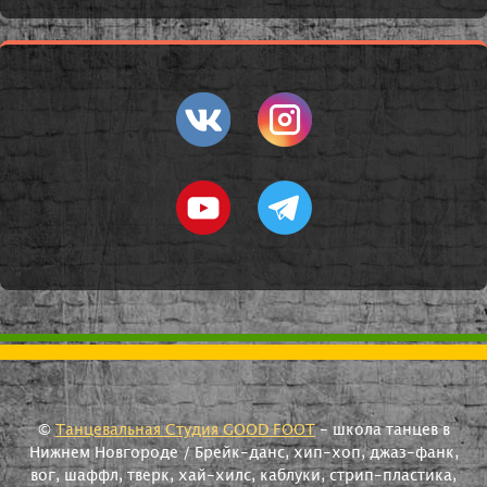
©
Танцевальная Студия GOOD FOOT
- школа танцев в
Нижнем Новгороде / Брейк-данс, хип-хоп, джаз-фанк,
вог, шаффл, тверк, хай-хилс, каблуки, стрип-пластика,