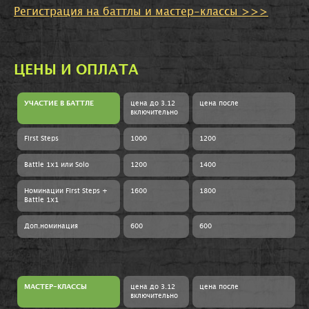
Регистрация на баттлы и мастер-классы >>>
ЦЕНЫ И ОПЛАТА
УЧАСТИЕ В БАТТЛЕ
цена до 3
.12
цена после
включительно
First Steps
1000
1200
Battle 1х1 или Solo
1200
1400
Номинации First Steps +
1600
1800
Battle 1x1
Доп.номинация
600
600
МАСТЕР-КЛАССЫ
цена до 3
.12
цена после
включительно