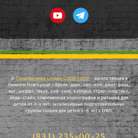
©
Танцевальная Студия GOOD FOOT
- школа танцев в
Нижнем Новгороде / Брейк-данс, хип-хоп, джаз-фанк,
вог, шаффл, тверк, хай-хилс, каблуки, стрип-пластика,
леди-стайл, современная хореография и ритмика для
детей от 3-х лет, эксклюзивные подготовительные
группы танцев для детей 5-6 лет с ОФП.
(831) 235-00-25