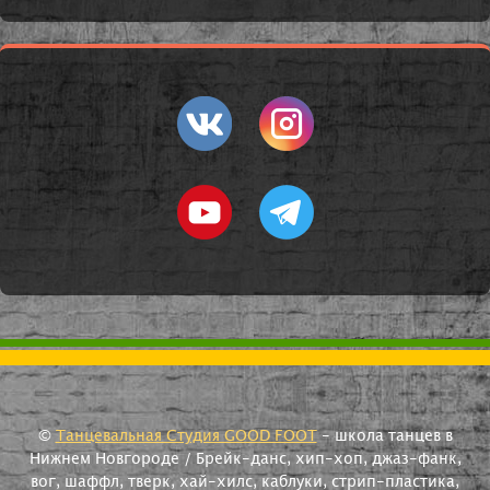
©
Танцевальная Студия GOOD FOOT
- школа танцев в
Нижнем Новгороде / Брейк-данс, хип-хоп, джаз-фанк,
вог, шаффл, тверк, хай-хилс, каблуки, стрип-пластика,