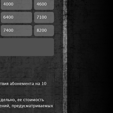
4000
4600
6400
7100
7400
8200
твия абонемента на 10
дельно, ее стоимость
щений, предусматриваемых