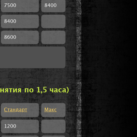
7500
8400
8400
8600
тия по 1,5 часа)
Стандарт
Макс
1200