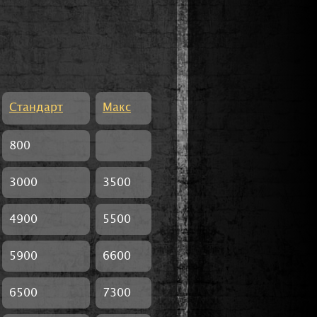
Стандарт
Макс
800
3000
3500
4900
5500
5900
6600
6500
7300