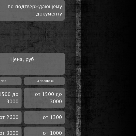
по подтверждающему
документу
Цена, руб.
 час
на человека
1500 до
от 1500 до
3000
3000
от 2600
от 1300
от 3000
от 1000