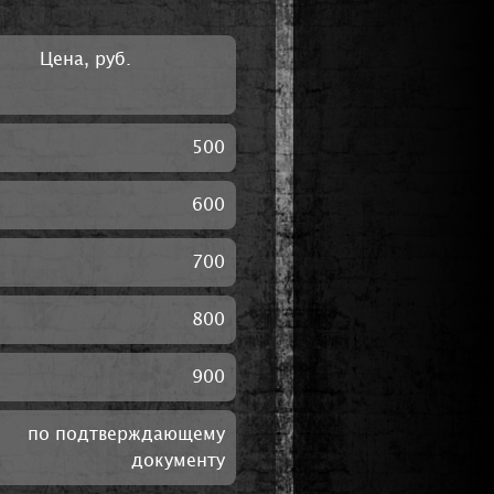
Цена, руб.
500
600
700
800
900
по подтверждающему
документу