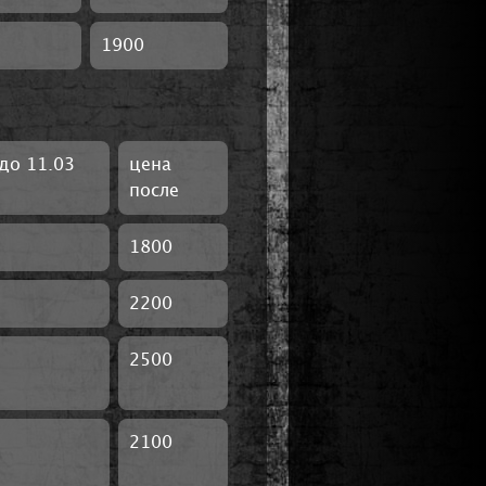
1900
до 11.03
цена
после
1800
2200
2500
2100