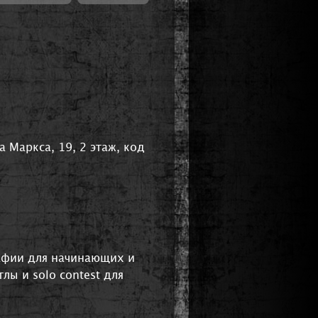
 Маркса, 19, 2 этаж, код
афии для начинающих и
ы и solo contest для