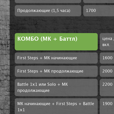
Продолжающие (1,5 часа)
1700
КОМБО (МК + Баттл)
цена 
вкл.
First Steps + МК начинающие
1600
First Steps + МК продолжающие
2000
Battle 1х1 или Solo + МК
2200
продолжающие
МК начинающие + First Steps + Battle
1900
1x1