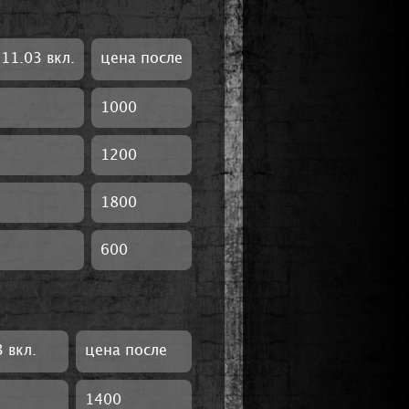
11.03 вкл.
цена после
1000
1200
1800
600
 вкл.
цена после
1400