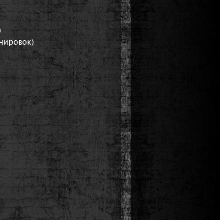
)
енировок)